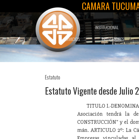
CAMARA TUCUMA
INICIO
INSTITUCIONAL
SERVICIOS
PROVEEDORES
Estatuto
Estatuto Vigente desde Julio 
TITULO I.-DENOMINAC
Asociación tendrá la
CONSTRUCCIÓN" y el domic
mán. ARTICULO 2º: La Cám
Empresas vinculadas al 