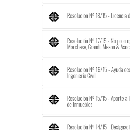
Resolución Nº 18/15 - Licencia d
Resolución Nº 17/15 - No prorrog
Marchese, Grandi, Meson & Asoc
Resolución Nº 16/15 - Ayuda eco
Ingeniería Civil
Resolución Nº 15/15 - Aporte a l
de Inmuebles
Resolución Nº 14/15 - Designaci