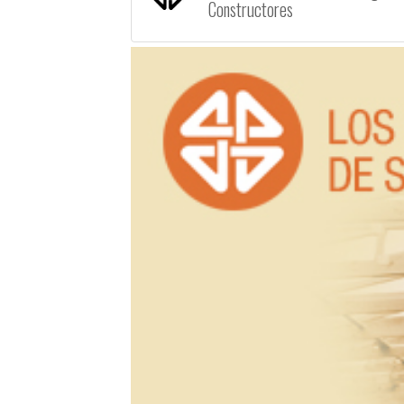
Constructores