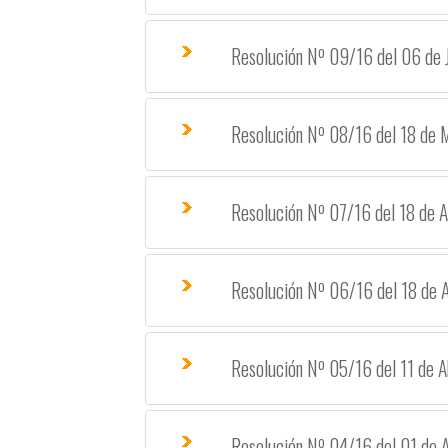
Resolución Nº 09/16 del 06 de 
Resolución Nº 08/16 del 18 de
Resolución Nº 07/16 del 18 de A
Resolución Nº 06/16 del 18 de 
Resolución Nº 05/16 del 11 de A
Resolución Nº 04/16 del 01 de 