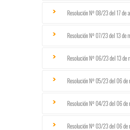
Resolución Nº 08/23 del 17 de a
Resolución Nº 07/23 del 13 de
Resolución Nº 06/23 del 13 de
Resolución Nº 05/23 del 06 de
Resolución Nº 04/23 del 06 de
Resolución Nº 03/23 del 06 de