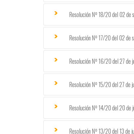
Resolución Nº 18/20 del 02 de
Resolución Nº 17/20 del 02 de
Resolución Nº 16/20 del 27 de j
Resolución Nº 15/20 del 27 de j
Resolución Nº 14/20 del 20 de 
Resolución Nº 13/20 del 13 de j