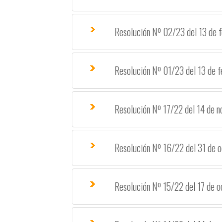
Resolución Nº 02/23 del 13 de 
Resolución Nº 01/23 del 13 de 
Resolución Nº 17/22 del 14 de 
Resolución Nº 16/22 del 31 de 
Resolución Nº 15/22 del 17 de 