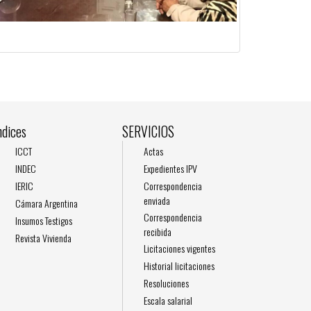
ndices
SERVICIOS
ICCT
Actas
INDEC
Expedientes IPV
IERIC
Correspondencia
enviada
Cámara Argentina
Correspondencia
Insumos Testigos
recibida
Revista Vivienda
Licitaciones vigentes
Historial licitaciones
Resoluciones
Escala salarial