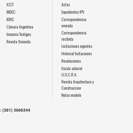
ICCT
Actas
INDEC
Expedientes IPV
IERIC
Correspondencia
enviada
Cámara Argentina
Correspondencia
Insumos Testigos
recibida
Revista Vivienda
Licitaciones vigentes
Historial licitaciones
Resoluciones
Escala salarial
U.O.C.R.A.
Revista Arquitectura y
Construccion
Notas modelo
 (381) 3666344