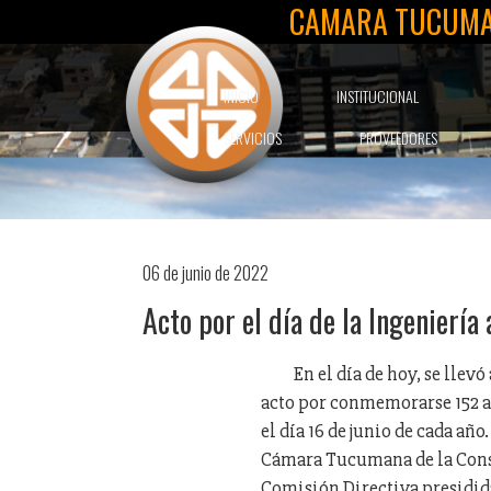
CAMARA TUCUMA
INICIO
INSTITUCIONAL
SERVICIOS
PROVEEDORES
06 de junio de 2022
Acto por el día de la Ingenierí
En el día de hoy, se lle
acto por conmemorarse 152 añ
el día 16 de junio de cada añ
Cámara Tucumana de la Cons
Comisión Directiva presidida