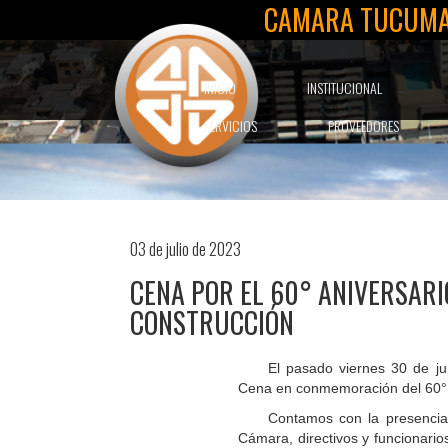
CAMARA TUCUMA
INICIO
INSTITUCIONAL
SERVICIOS
PROVEEDORES
03 de julio de 2023
CENA POR EL 60° ANIVERSAR
CONSTRUCCIÓN
El pasado viernes 30 de ju
Cena en conmemoración del 60° 
Contamos con la presencia
Cámara, directivos y funcionario